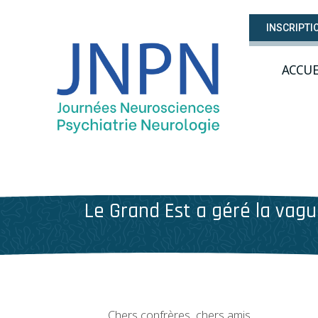
INSCRIPTI
ACCUE
Le Grand Est a géré la vag
Chers confrères, chers amis