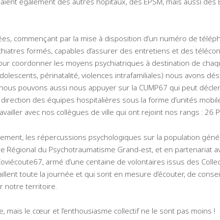
aient également des autres hôpitaux, des EPSM, mais aussi des E
es, commençant par la mise à disposition d’un numéro de téléphon
iatres formés, capables d’assurer des entretiens et des télécons
our coordonner les moyens psychiatriques à destination de chaqu
lescents, périnatalité, violences intrafamiliales) nous avons dés
e nous pouvons aussi nous appuyer sur la CUMP67 qui peut décle
irection des équipes hospitalières sous la forme d’unités mobile
ravailler avec nos collègues de ville qui ont rejoint nos rangs : 26
ement, les répercussions psychologiques sur la population général
e Régional du Psychotraumatisme Grand-est, et en partenariat ave
 Coviécoute67, armé d’une centaine de volontaires issus des Collec
illent toute la journée et qui sont en mesure d’écouter, de consei
 notre territoire.
 mais le cœur et l’enthousiasme collectif ne le sont pas moins !