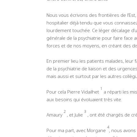
Nous vous écrivons des frontières de l’Est,
hospitalier déjà tendu que vous connaisse
lourdement touchée. Ce léger décalage d’
générale de la psychiatrie pour faire face
forces et de nos moyens, en créant des disp
En premier lieu les patients malades, leur
de la psychiatrie de liaison et des urgen
mais aussi et surtout par les autres collè
1
Pour cela Pierre Vidailhet
a réparti les mi
aux besoins qui évoluaient très vite.
2
3
Amaury
, et Julie
, ont été chargés de cré
4
Pour ma part, avec Morgane
, nous avons 