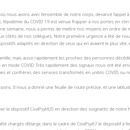
 où nous avons avec l’ensemble de notre corps, devancé l’appel à 
z, l’épidémie du COVID 19 est venue frapper à nos portes en s’en
une semaine, nous a permis de mettre nos moyens en ordre de ma
 aux côtés de nos collègues. Notre première urgence a été de nous
ositifs adaptés en direction de ceux qui en avaient le plus vite, e
 famille, mais aussi rapidement les proches des personnes décéd
ces en mode COVID. Très rapidement des signaux nous ont été env
gues et confrères des services transformés en unités COVID, ou 
ssions. Il nous a donné une feuille de route précise, et une latit
er le dispositif CoviPsyHUS en direction des soignants de notre h
été chargés d’élargir, dans le cadre de CoviPsy67 le dispositif à 