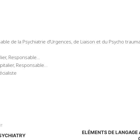
sable de la Psychiatrie d’Urgences, de Liaison et du Psycho traum
alier, Responsable…
spitalier, Responsable…
cialiste
NT
ELÉMENTS DE LANGAGE 
SYCHIATRY