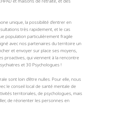
HPAD et maisons de retraite, et des
e unique, la possibilité d’entrer en
ultations très rapidement, et le cas
e population particulièrement fragile
igné avec nos partenaires du territoire un
ncher et envoyer sur place ses moyens,
s proactives, qui viennent à la rencontre
 Psychiatres et 30 Psychologues !
e sont loin d’être nulles. Pour elle, nous
c le conseil local de santé mentale de
tivités territoriales, de psychologues, mais
ller, de réorienter les personnes en