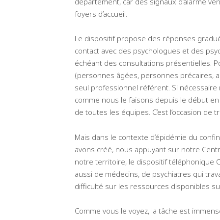
département, car des signaux d’alarme ven
foyers d’accueil.
Le dispositif propose des réponses gradué
contact avec des psychologues et des psych
échéant des consultations présentielles. P
(personnes âgées, personnes précaires, ado
seul professionnel référent. Si nécessair
comme nous le faisons depuis le début en d
de toutes les équipes. C’est l’occasion de t
Mais dans le contexte d’épidémie du confin
avons créé, nous appuyant sur notre Centr
notre territoire, le dispositif téléphonique
aussi de médecins, de psychiatres qui trava
difficulté sur les ressources disponibles sur
Comme vous le voyez, la tâche est immense,